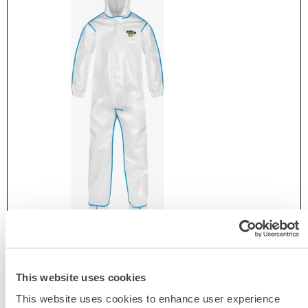
OVEROL CON COSTURA REFORZADA
CHEMMAX® - CAPUCHA/BOTAS
This website uses cookies
C2B414
This website uses cookies to enhance user experience