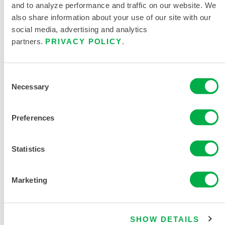
and to analyze performance and traffic on our website. We
also share information about your use of our site with our
Este producto no suele venderse en su región. Puede
social media, advertising and analytics
cambiar su región en la parte superior de la página.
partners.
PRIVACY POLICY
.
Consent
Necessary
Selection
Preferences
Statistics
Marketing
SHOW DETAILS