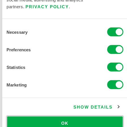
partners.
PRIVACY POLICY
.
Consent
SOLICITAR MÁS INFORMACIÓN
Necessary
Selection
Preferences
Statistics
DOCUMENTACIÓN DEL
Marketing
PRODUCTO
TABLA DE TALLAS DE ROPA
SHOW DETAILS
QUÍMICA Y DESECHABLE
OK
DOCUMENTOS RELACIONADOS