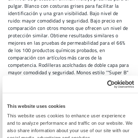
pulgar. Blanco con costuras grises para facilitar la
identificación y una gran visibilidad. Bajo nivel de
ruido: mayor comodidad y seguridad. Bajo precio en
comparación con otros monos que ofrecen un nivel de
protección similar. Obtiene resultados similares o
mejores en las pruebas de permeabilidad para el 66%
de los 100 productos químicos probados, en
comparación con artículos más caros de la
competencia. Rodilleras acolchadas de doble capa para
mayor comodidad y seguridad. Monos estilo '"Super B"
de diseño ergonómico: mejor ajuste, mayor comodidad
y durabilidad.
Tipo de prenda
Overol
This website uses cookies
This website uses cookies to enhance user experience
Costura
Termosellado
and to analyze performance and traffic on our website. We
also share information about your use of our site with our
Tamaño de la caja
10
social media, advertising and analytics