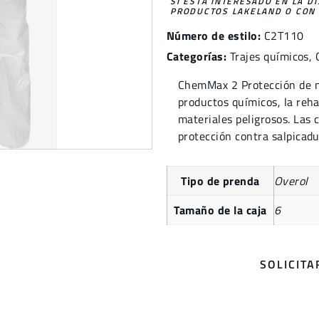
SI ESTÁ INTERESADO EN LA D
PRODUCTOS LAKELAND O CON 
Número de estilo:
C2T110
Categorías:
Trajes químicos
,
ChemMax 2 Protección de ni
productos químicos, la reha
materiales peligrosos. Las 
protección contra salpicadu
Tipo de prenda
Overol
Tamaño de la caja
6
SOLICIT