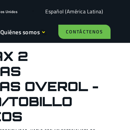
Español (América Latina)
dos Unidos
Quiénes somos
CONTÁCTENOS
X 2
RAS
AS OVEROL -
/TOBILLO
COS