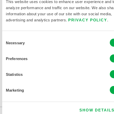
This website uses cookies to enhance user experience and t
analyze performance and traffic on our website. We also sha
information about your use of our site with our social media,
advertising and analytics partners.
PRIVACY POLICY
.
Consent
Necessary
Selection
Preferences
Statistics
Marketing
MICROMAX® NS COOL SUIT SCHUTZANZUG
COL412
SHOW DETAIL