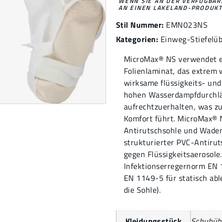
WENN SIE AN DER VERFÜGBARK
AN EINEN LAKELAND-PRODUKT
Stil Nummer:
EMN023NS
Kategorien:
Einweg-Stiefelü
MicroMax® NS verwendet e
Folienlaminat, das extrem w
wirksame flüssigkeits- und
hohen Wasserdampfdurchlä
aufrechtzuerhalten, was zu
Komfort führt. MicroMax® N
Antirutschsohle und Wade
strukturierter PVC-Antirut
gegen Flüssigkeitsaerosole.
Infektionserregernorm EN 1
EN 1149-5 für statisch abl
die Sohle).
Kleidungsstück
Schuhüb