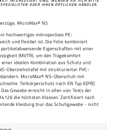
EIT INTERESSIERT SIND, WENDEN SIE SICH BITTE
SPEZIALISTEN ODER IHREN ÖRTLICHEN HÄNDLER.
berzüge
,
MicroMax® NS
in hochwertiges mikroporöses PE-
eich und flexibel ist. Die Folie kombiniert
 partikelabweisende Eigenschaften mit einer
ssigkeit (MVTR), um den Tragekomfort
 einer idealen Kombination aus Schutz und
S-Überziehstiefel mit strukturierter PVC-
nbändern. MicroMax® NS-Überschuh mit
schsohle. Teilkörperschutz nach EN Typ 6[PB]
 Das Gewebe erreicht in allen vier Tests der
4126 die höchsten Klassen. Zertifiziert nach
eitende Kleidung (nur das Schuhgewebe - nicht
erzug