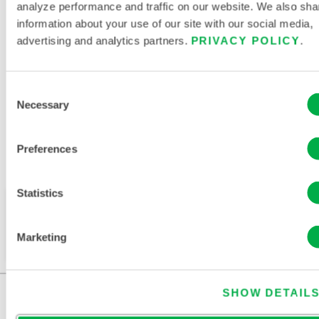
analyze performance and traffic on our website. We also sha
HEMIKALIENSCHUTZKLEIDUNG
information about your use of our site with our social media,
advertising and analytics partners.
PRIVACY POLICY
.
VERWANDTE DOKUMENTE
Consent
Necessary
Selection
Erhältlich in diesen Verkaufsregionen: KANADA, MEXIKO,
Preferences
SÜDAMERIKA, INDIEN, AFRIKA, NAHER OSTEN,
ANTARKTIS, RUSSLAND.
Statistics
Dieses Produkt wird normalerweise nicht in Ihrer
Region verkauft. Sie können Ihre Region oben auf
Marketing
der Seite ändern.
SHOW DETAIL