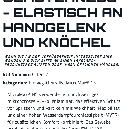
- ELASTISCH AN
HANDGELENK
UND KNÖCHEL
WENN SIE AN DER VERFÜGBARKEIT INTERESSIERT SIND,
WENDEN SIE SICH BITTE AN EINEN LAKELAND-
PRODUKTSPEZIALISTEN ODER IHREN ÖRTLICHEN HÄNDLER.
Stil Nummer:
CTL417
Kategorien:
Einweg-Overalls
,
MicroMax® NS
MicroMax® NS verwendet ein hochwertiges
mikroporöses PE-Folienlaminat, das effektiven Schutz
vor Spritzern und Partikeln mit Weichheit, Flexibilität
und einer hohen Wasserdampfdurchlässigkeit (MVTR)
für zusätzlichen Komfort kombiniert. Das Gewebe
erreicht in allen vier von der Norm EN 14126