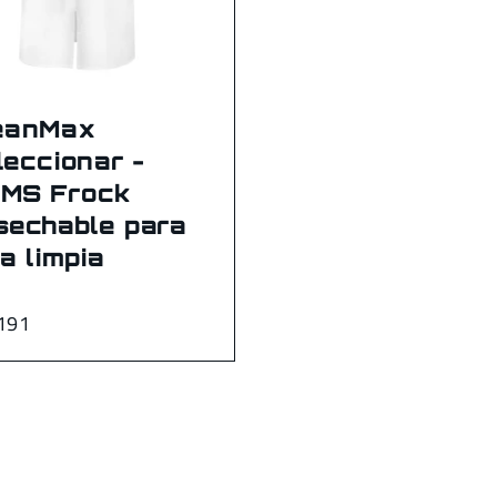
eanMax
leccionar -
MS Frock
sechable para
a limpia
191