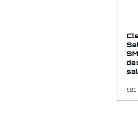
Cl
Se
SM
de
sal
SBC