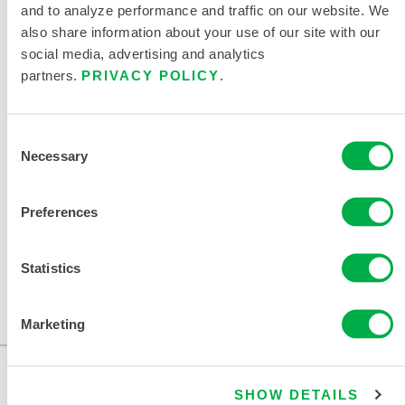
and to analyze performance and traffic on our website. We
DOCUMENTACIÓN DEL
also share information about your use of our site with our
PRODUCTO
social media, advertising and analytics
partners.
PRIVACY POLICY
.
CLEANMAX SELECTO VESTIDO
DESECHABLE (SBC191) - FICHA
DE DATOS
Consent
Necessary
Selection
DOCUMENTOS RELACIONADOS
Preferences
Statistics
Disponible en estas regiones de venta: CANADÁ, EE.UU.
...
Marketing
SHOW DETAILS