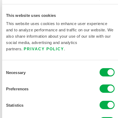
SOLICITAR MÁS INFORMACIÓN
This website uses cookies
This website uses cookies to enhance user experience
and to analyze performance and traffic on our website. We
also share information about your use of our site with our
social media, advertising and analytics
partners.
PRIVACY POLICY
.
DOCUMENTACIÓN DEL
PRODUCTO
Consent
Necessary
Selection
DOCUMENTOS RELACIONADOS
Preferences
Statistics
Disponible en estas regiones de venta: CANADÁ, MÉXICO,
AMÉRICA DEL SUR, EUROPA, INDIA, OCEANÍA, ÁFRICA,