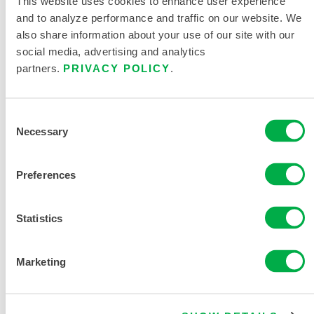
This website uses cookies to enhance user experience
and to analyze performance and traffic on our website. We
also share information about your use of our site with our
social media, advertising and analytics
partners.
PRIVACY POLICY
.
"
Tamaño de la caja
1
Consent
Necessary
Selection
Preferences
SOLICITAR MÁS INFORMACIÓN
Statistics
Marketing