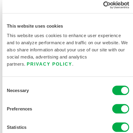
tiempos de uso seguro de todo el traje en
función de los tiempos para alcanzar los efectos
transitorios, temporales y posiblemente
mortales de más de 2.400 sustancias químicas.
This website uses cookies
También disponible en gris con botas incorporadas y
This website uses cookies to enhance user experience
suela antideslizante (CT3SPAR02)
and to analyze performance and traffic on our website. We
also share information about your use of our site with our
*Nota
: Es responsabilidad del usuario asegurarse de
social media, advertising and analytics
que los filtros seleccionados para el PAPR
partners.
PRIVACY POLICY
.
proporcionan la protección correcta y filtrarán
cualquier contaminante nocivo presente en la
atmósfera.
Consent
Necessary
Selection
Tipo de prenda
Overol
Preferences
Statistics