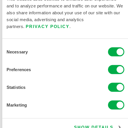
and to analyze performance and traffic on our website. We
Tipo de prenda
Overol
also share information about your use of our site with our
social media, advertising and analytics
partners.
PRIVACY POLICY
.
Consent
SOLICITAR MÁS INFORMACIÓN
Necessary
Selection
Preferences
Statistics
DOCUMENTACIÓN DEL
Marketing
PRODUCTO
SHOW DETAILS