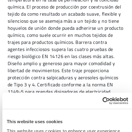
química. El proceso de producción por coextrusión del
tejido da como resultado un acabado suave, flexible y
silencioso que se asemeja más a un tejido y no tiene
hoyuelos de unión donde pueda adherirse un producto
químico, como suele ocurrir en muchos tejidos de
trajes para productos químicos. Barrera contra
agentes infecciosos: supera las cuatro pruebas de
riesgo biológico EN 14126 en las clases más altas.
Diseño amplio y generoso para mayor comodidad y
libertad de movimientos. Este traje proporciona
protección contra salpicaduras y aerosoles químicos
de Tipo 3 y 4. Certificado conforme a la norma EN
1149-5 para prendas disipadoras de electricidad
estática. No es un traje hermético a gases y no es
adecuado para la protección contra gases y vapores
peligrosos. No es adecuado para su uso con un
suministro de aire comprimido, pero debe utilizarse
This website uses cookies
con una mascarilla completa dentro del traje.
This website uses cookies to enhance user experience