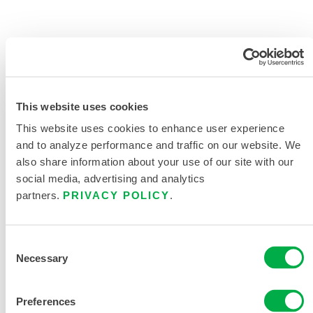
SOLICITAR MÁS INFORMACIÓN
This website uses cookies
This website uses cookies to enhance user experience
and to analyze performance and traffic on our website. We
also share information about your use of our site with our
social media, advertising and analytics
DOCUMENTACIÓN DEL
partners.
PRIVACY POLICY
.
PRODUCTO
911 EQUIPO DE EXTRICACIÓN
Consent
Necessary
Selection
EQUIPOS DE PROTECCIÓN PARA
PRIMEROS INTERVINIENTES
Preferences