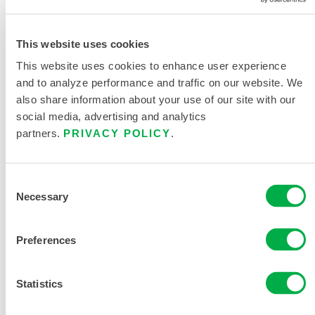
This website uses cookies
This website uses cookies to enhance user experience
and to analyze performance and traffic on our website. We
also share information about your use of our site with our
social media, advertising and analytics
partners.
PRIVACY POLICY
.
CLEANMAX® FABRICACIÓN LIMPIA NO
ESTÉRIL OVEROL - CAPUCHA, PUÑO/TOBILLO
ELÁSTICOS
Consent
CTL428CM
Necessary
Selection
Preferences
Statistics