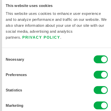
This website uses cookies
This website uses cookies to enhance user experience
and to analyze performance and traffic on our website. We
also share information about your use of our site with our
social media, advertising and analytics
OVEROL CHEMMAX® - CAPUCHA CON AJUSTE
partners.
PRIVACY POLICY
.
PARA RESPIRADOR, MUÑECA/TOBILLO
ELÁSTICOS
C3T132
Consent
Necessary
Selection
Preferences
Statistics
Marketing