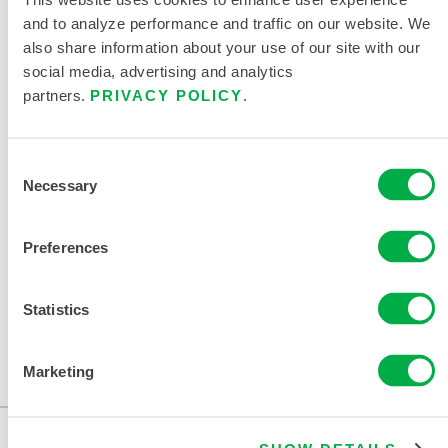
cambiar su región en la parte superior de la página.
and to analyze performance and traffic on our website. We
also share information about your use of our site with our
Este producto no suele venderse en su región. Puede
social media, advertising and analytics
cambiar su región en la parte superior de la página.
partners.
PRIVACY POLICY
.
Consent
Necessary
322BA
Selection
322BA
Preferences
Este producto no suele venderse en su región. Puede
cambiar su región en la parte superior de la página.
Statistics
Este producto no suele venderse en su región. Puede
Marketing
cambiar su región en la parte superior de la página.