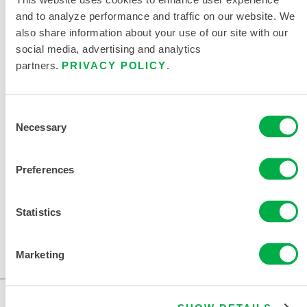
cambiar su región en la parte superior de la página.
and to analyze performance and traffic on our website. We
also share information about your use of our site with our
Este producto no suele venderse en su región. Puede
social media, advertising and analytics
cambiar su región en la parte superior de la página.
partners.
PRIVACY POLICY
.
Consent
Necessary
322BA
Selection
322BA
Preferences
Este producto no suele venderse en su región. Puede
cambiar su región en la parte superior de la página.
Statistics
Este producto no suele venderse en su región. Puede
Marketing
cambiar su región en la parte superior de la página.