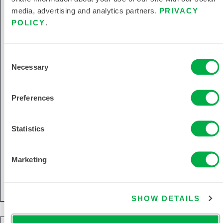
media, advertising and analytics partners.
PRIVACY
POLICY
.
Consent
Necessary
Selection
Preferences
Statistics
CleanMax® Vestido limpio de confección
no estéril
Marketing
CTL191CM
SHOW DETAILS