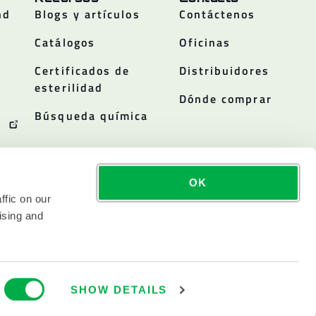
nd
Blogs y artículos
Contáctenos
Catálogos
Oficinas
Certificados de
Distribuidores
esterilidad
Dónde comprar
Búsqueda química
OK
ffic on our
ising and
SHOW DETAILS
AKELAND, INC. COTIZA EN NASDAQ COMO LAKE.