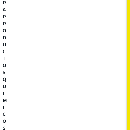
R
A
P
R
O
D
U
C
T
O
S
Q
U
Í
M
I
C
O
S