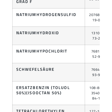
GRAD F
NATRIUMHYDROGENSULFID
207683-
19-0
NATRIUMHYDROXID
1310-
73-2
NATRIUMHYPOCHLORIT
7681-
52-9
SCHWEFELSÄURE
7664-
93-9
ERSATZBENZIN (TOLUOL
108-88-
50%)(ISOOCTAN 50%)
3540-
84-1
TETRACHLORETHYLEN
127-18-