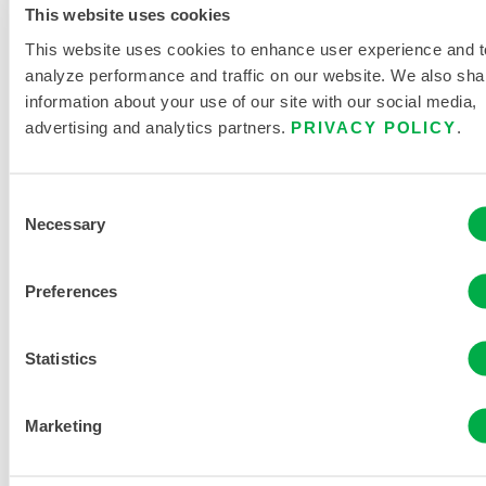
This website uses cookies
This website uses cookies to enhance user experience and t
ACETISCHE SÄURE
64-19-7
analyze performance and traffic on our website. We also sha
information about your use of our site with our social media,
ACETON
67-64-1
advertising and analytics partners.
PRIVACY POLICY
.
ACETONITRILE
75-05-8
Consent
BENZIN
71-43-2
Necessary
Selection
BIPHENYL
92-52-4
Preferences
KOHLENSTOFFDISULFID
75-15-0
Statistics
CHLOROBENZEN
108-90-
7
Marketing
CHLOROFORM
67-66-3