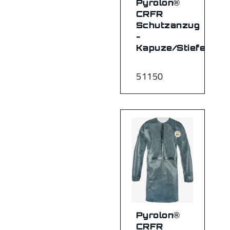
Pyrolon®
CRFR
Schutzanzug
-
Kapuze/Stiefel
51150
Pyrolon®
CRFR