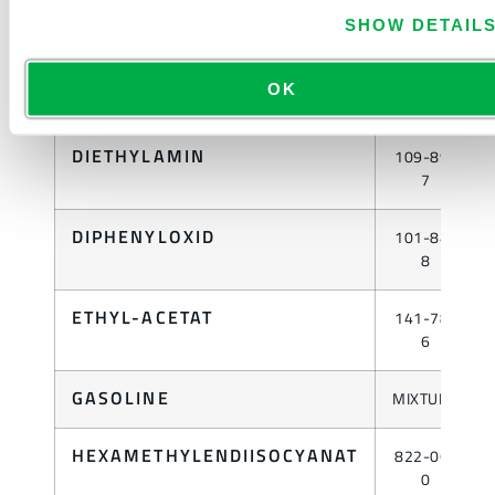
SHOW DETAIL
ROHÖL
K.A.
OK
DIESELKRAFTSTOFF
K.A.
DIETHYLAMIN
109-89-
7
DIPHENYLOXID
101-84-
8
ETHYL-ACETAT
141-78-
6
GASOLINE
MIXTURE
HEXAMETHYLENDIISOCYANAT
822-06-
0