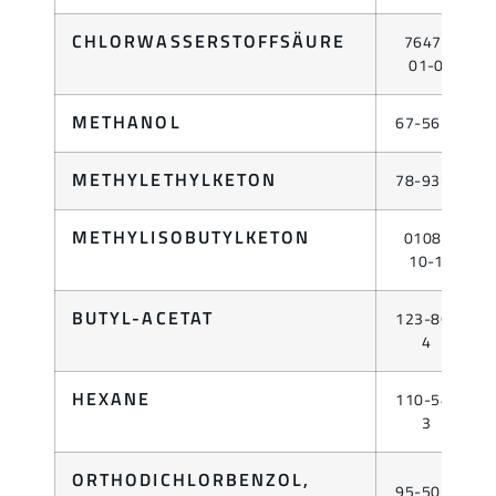
CHLORWASSERSTOFFSÄURE
7647-
01-0
METHANOL
67-56-1
METHYLETHYLKETON
78-93-3
METHYLISOBUTYLKETON
0108-
10-1
BUTYL-ACETAT
123-86-
4
HEXANE
110-54-
3
ORTHODICHLORBENZOL,
95-50-1