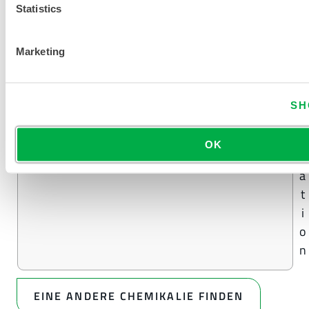
%
Statistics
K
o
Marketing
n
z
e
SH
n
t
OK
r
a
t
i
o
n
EINE ANDERE CHEMIKALIE FINDEN