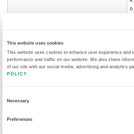
K
o
n
z
e
n
This website uses cookies
t
This website uses cookies to enhance user experience and t
r
performance and traffic on our website. We also share infor
a
of our site with our social media, advertising and analytics p
t
POLICY
.
i
o
Consent
n
Necessary
Selection
Preferences
9
PYROLON® CBFR
9