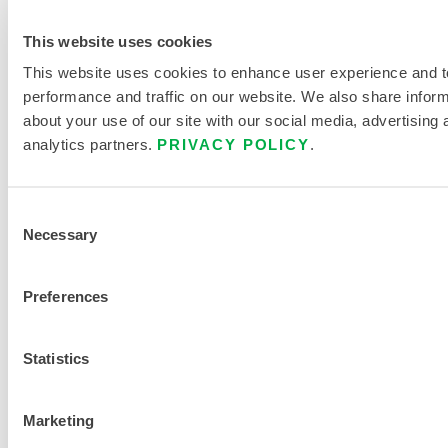
K
o
This website uses cookies
n
This website uses cookies to enhance user experience and t
z
performance and traffic on our website. We also share infor
e
about your use of our site with our social media, advertising 
analytics partners.
PRIVACY POLICY
.
n
t
r
Consent
a
Necessary
Selection
t
i
Preferences
o
n
Statistics
9
Marketing
INTERCEPTOR® PLUS