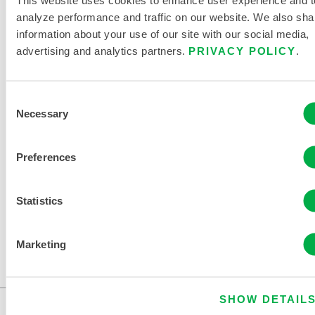
analyze performance and traffic on our website. We also sha
information about your use of our site with our social media,
advertising and analytics partners.
PRIVACY POLICY
.
Consent
HAUBE AUS ALUMINISIERTEM GLAS
Necessary
Selection
510-1AGL
Preferences
Dieses Produkt wird normalerweise nicht in Ihrer Region
verkauft. Sie können Ihre Region oben auf der Seite
ändern.
Statistics
Dieses Produkt wird normalerweise nicht in Ihrer Region
Marketing
verkauft. Sie können Ihre Region oben auf der Seite
ändern.
SHOW DETAIL