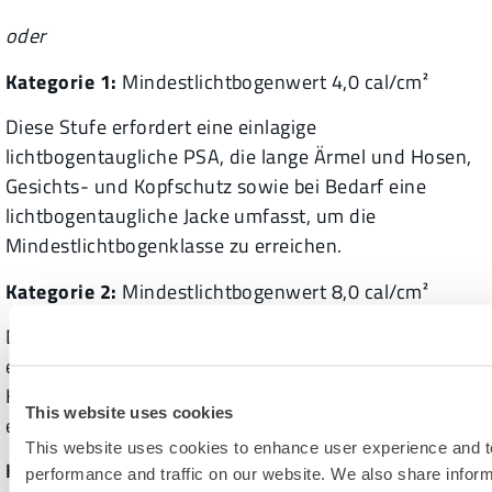
oder
Kategorie 1:
Mindestlichtbogenwert 4,0 cal/cm²
Diese Stufe erfordert eine einlagige
lichtbogentaugliche PSA, die lange Ärmel und Hosen,
Gesichts- und Kopfschutz sowie bei Bedarf eine
lichtbogentaugliche Jacke umfasst, um die
Mindestlichtbogenklasse zu erreichen.
Kategorie 2:
Mindestlichtbogenwert 8,0 cal/cm²
Diese Stufe erfordert ein langärmeliges Hemd und
eine Hose - oder einen Overall, Gesichts- und
Kopfschutz aus AR und je nach Bedarf eine Jacke oder
This website uses cookies
einen Parka mit Lichtbogenschutz.
This website uses cookies to enhance user experience and t
Kategorie 3:
Mindestlichtbogenwert 25 cal/cm²
performance and traffic on our website. We also share infor