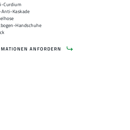
ti-Curdium
i-Anti-Kaskade
telhose
chtbogen-Handschuhe
ck
RMATIONEN ANFORDERN