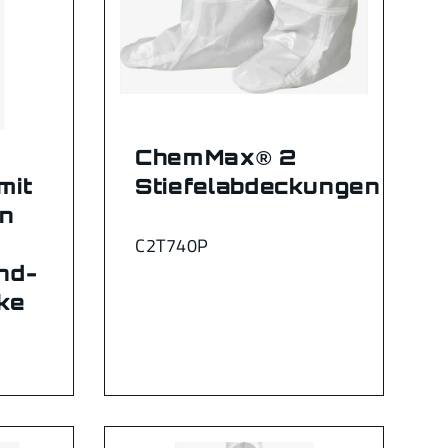
ChemMax® 2
mit
Stiefelabdeckungen
n
C2T740P
nd-
ke