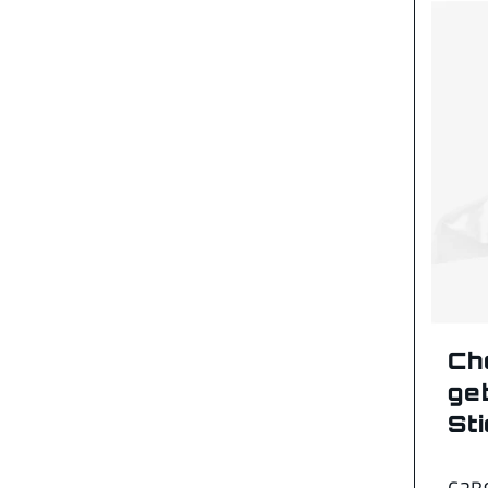
Ch
ge
St