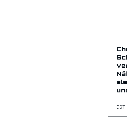
Ch
Sc
ve
Nä
el
un
C2T