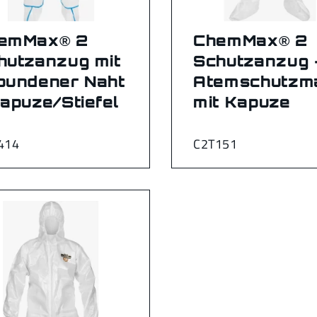
emMax® 2
ChemMax® 2
hutzanzug mit
Schutzanzug 
bundener Naht
Atemschutzm
Kapuze/Stiefel
mit Kapuze
414
C2T151