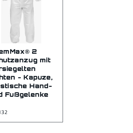
emMax® 2
hutzanzug mit
rsiegelten
hten - Kapuze,
astische Hand-
d Fußgelenke
132