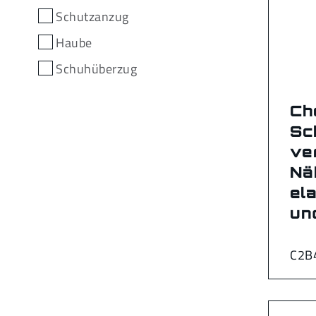
Schutzanzug
Haube
Schuhüberzug
Ch
Sc
ve
Nä
el
un
C2B