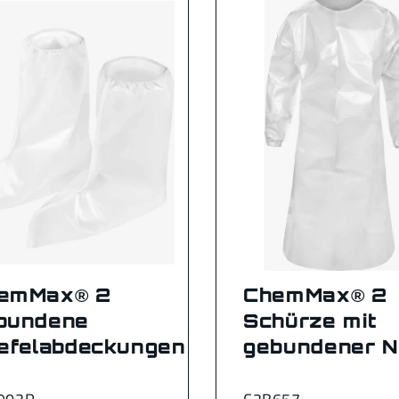
emMax® 2
ChemMax® 2
bundene
Schürze mit
iefelabdeckungen
gebundener N