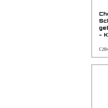
Ch
Sc
ge
- 
C2B