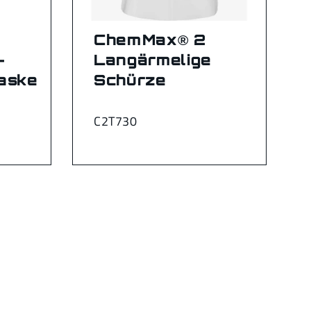
ChemMax® 2
-
Langärmelige
aske
Schürze
C2T730