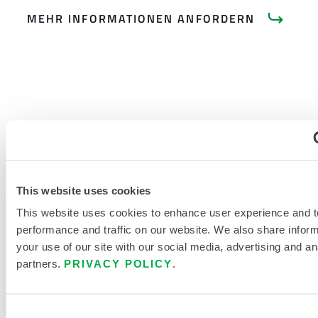
MEHR INFORMATIONEN ANFORDERN
PRODUKTLITERATUR
This website uses cookies
GRÖSSENTABELLE FÜR E
INWEG- UND C
This website uses cookies to enhance user experience and t
HEMIKALIENSCHUTZKLEIDUNG
performance and traffic on our website. We also share infor
your use of our site with our social media, advertising and an
VERWANDTE DOKUMENTE
partners.
PRIVACY POLICY
.
Consent