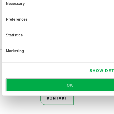
Necessary
Selection
Verfügbar in diesen Verkaufsregionen: EUROPA.
Preferences
Dieses Produkt wird normalerweise nicht in Ihrer
Region verkauft. Sie können Ihre Region oben auf
Statistics
der Seite ändern.
Marketing
SHOW DET
OK
KONTAKT