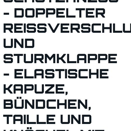
- DOPPELTER
REISSVERSCHLUS
ND S
TURMKLAPPE -
ELASTISCHE K
APUZE, B
ÜNDCHEN, T
AILLE UND K