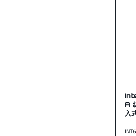
In
A
入
INT