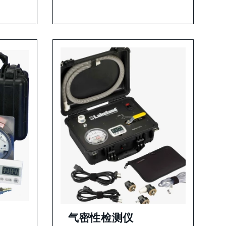
气密性检测仪