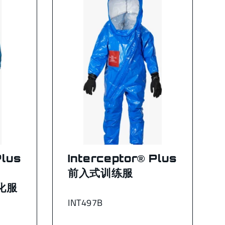
Plus
Interceptor® Plus
前入式训练服
防化服
INT497B