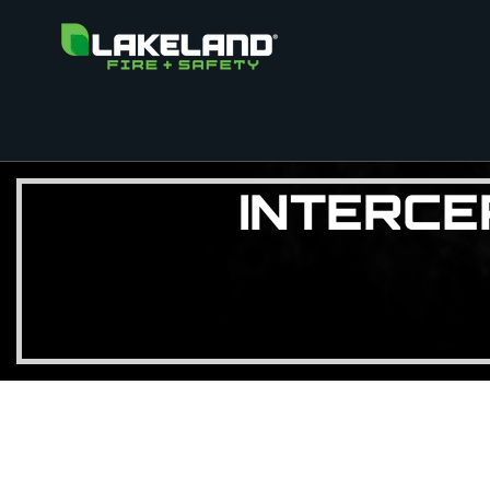
INTERC