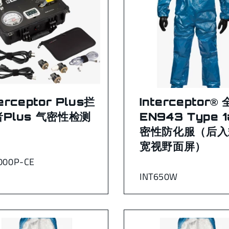
terceptor Plus拦
Interceptor®
Plus 气密性检测
EN943 Type 1
密性防化服（后入
宽视野面屏）
000P-CE
INT650W