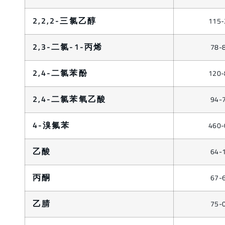
2,2,2-三氯乙醇
115-
2,3-二氯-1-丙烯
78-
2,4-二氯苯酚
120-
2,4-二氯苯氧乙酸
94-
4-溴氟苯
460-
乙酸
64-
丙酮
67-
乙腈
75-