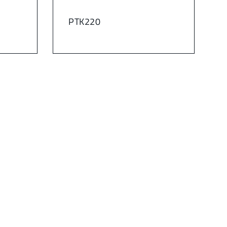
PTK220