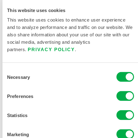
获取更多信息
This website uses cookies
This website uses cookies to enhance user experience
and to analyze performance and traffic on our website. We
also share information about your use of our site with our
social media, advertising and analytics
partners.
PRIVACY POLICY
.
产品资料
Consent
Necessary
Selection
相关文件
Preferences
Statistics
销售区域包括：墨西哥、南美洲、欧洲、印度、大洋洲、
Marketing