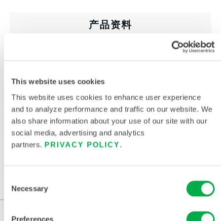
产品资料
产品目录（中国/中文）
化学防护服尺码表
This website uses cookies
相关文件
This website uses cookies to enhance user experience
and to analyze performance and traffic on our website. We
also share information about your use of our site with our
social media, advertising and analytics
partners.
PRIVACY POLICY
.
销售区域包括：美国、加拿大、墨西哥、南美洲、欧洲、
印度、大洋洲、非洲、中东、南极洲、俄罗斯。
Consent
...
Necessary
Selection
Preferences