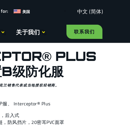
中文 (简体)
美国
关于我们
联系我们
EPTOR® PLUS
置B级防化服
克兰销售代表或当地授权经销商。
护服
、
Interceptor® Plus
），后入式
链，防风挡片，20密耳PVC面罩