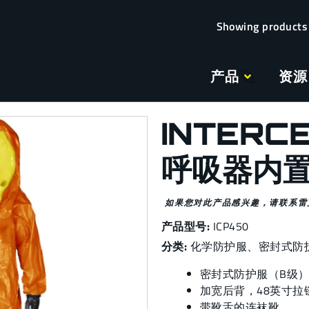
产品
资源
INTERC
呼吸器内
如果您对此产品感兴趣，请联系雷
产品型号:
ICP450
分类:
化学防护服
、
密封式防
密封式防护服（B级
加宽后背，48英寸拉
带靴舌的连袜靴