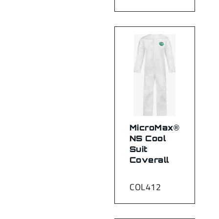
MicroMax®
NS Cool
Suit
Coverall
COL412