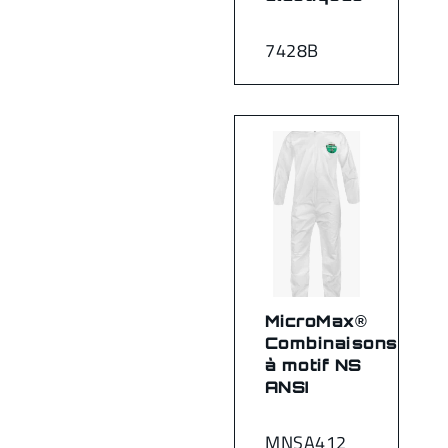
7428B
MicroMax®
Combinaisons
à motif NS
ANSI
MNSA412