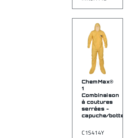
ChemMax®
1
Combinaison
à coutures
serrées -
capuche/bottes
C1S414Y