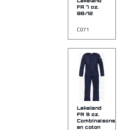
Lakeland
FR 7 oz.
88/12
C071
Lakeland
FR 9 oz.
Combinaisons
en coton