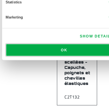
Statistics
Marketing
SHOW DETAI
ChemMax®
2
OK
Combinaison
à coutures
scellées -
Capuche,
poignets et
chevilles
élastiques
C2T132