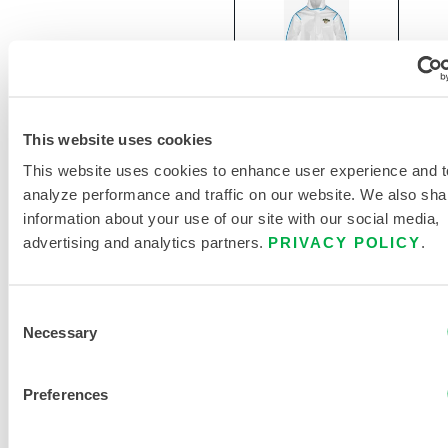
This website uses cookies
This website uses cookies to enhance user experience and t
ChemMax®
analyze performance and traffic on our website. We also sha
2
information about your use of our site with our social media,
Combinaison
advertising and analytics partners.
PRIVACY POLICY
.
à coutures
liées -
Capuche/bottes
Consent
Necessary
Selection
C2B414
Preferences