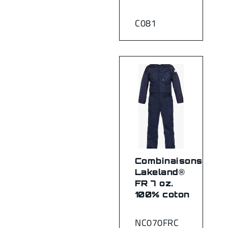
C081
Combinaisons
Lakeland®
FR 7 oz.
100% coton
NC070FRC