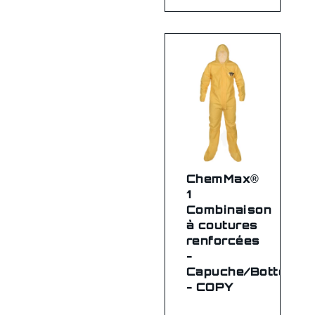
ChemMax®
1
Combinaison
à coutures
renforcées
-
Capuche/Bottes
- COPY