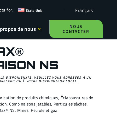
Français
États-Unis
NOUS
 propos de nous
CONTACTER
AX®
AISON NS
 LA DISPONIBILITÉ, VEUILLEZ VOUS ADRESSER À UN
AKELAND OU À VOTRE DISTRIBUTEUR LOCAL.
brication de produits chimiques
,
Éclaboussures de
tion
,
Combinaisons jetables
,
Particules sèches
,
Max® NS
,
Mines
,
Pétrole et gaz