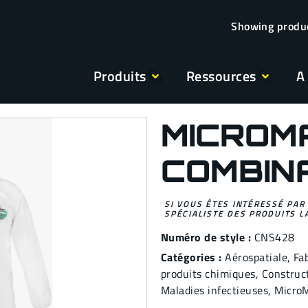
Produits
Ressources
A
MICROM
COMBIN
SI VOUS ÊTES INTÉRESSÉ PAR
SPÉCIALISTE DES PRODUITS L
Numéro de style :
CNS428
Catégories :
Aérospatiale
,
Fa
produits chimiques
,
Construc
Maladies infectieuses
,
Micro