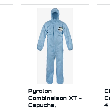
Pyrolon
C
à
Combinaison XT -
C
Capuche,
4