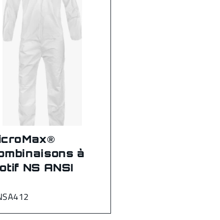
icroMax®
ombinaisons à
otif NS ANSI
NSA412