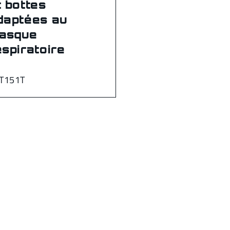
t bottes
daptées au
asque
espiratoire
T151T