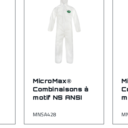
MicroMax®
M
à
Combinaisons à
C
motif NS ANSI
m
MNSA428
M