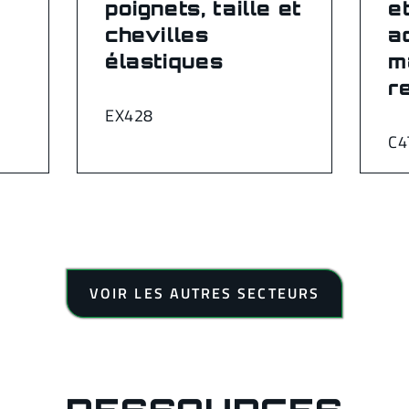
poignets, taille et
e
chevilles
a
élastiques
m
r
EX428
C4
VOIR LES AUTRES SECTEURS