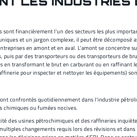
NT LES INDUSTRIES
res sont financièrement l'un des secteurs les plus impor
ques et un jargon complexe, il peut être décomposé as
 entreprises en amont et en aval. L'amont se concentre sur
s, puis par des transporteurs ou des transporteurs de brut
ies en transformant le brut en carburant ou en raffinant 
 raffinerie pour inspecter et nettoyer les équipements) s
ont confrontés quotidiennement dans l'industrie pétroliè
its chimiques ou fumées nocives.
té des usines pétrochimiques et des raffineries inquièt
 multiples changements requis lors des révisions et dans 