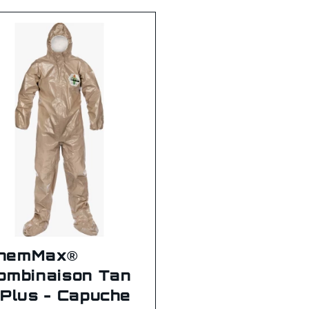
hemMax®
ombinaison Tan
 Plus - Capuche