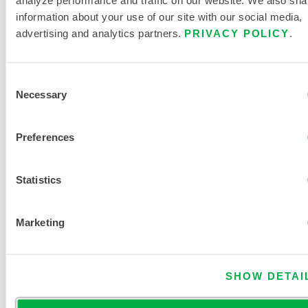
information about your use of our site with our social media,
LITTÉRATURE SUR LES
advertising and analytics partners.
PRIVACY POLICY
.
PRODUITS
CHEMMAX 3 PROTECTION
Consent
CHIMIQUE AVANCÉE POUR
Necessary
Selection
L'INDUSTRIE, LES
INTERVENTIONS D'URGENCE ET
LES FORCES DE L'ORDRE
Preferences
Statistics
TABLEAU DES TAILLES DES
VÊTEMENTS JETABLES ET
CHIMIQUES
Marketing
DOCUMENTS CONNEXES
SHOW DETAI