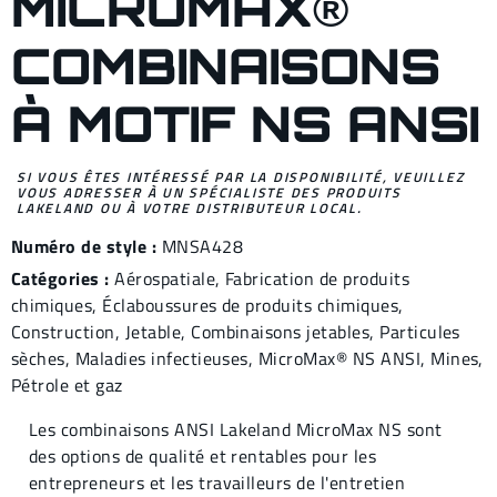
MICROMAX®
COMBINAISONS
À MOTIF NS ANSI
SI VOUS ÊTES INTÉRESSÉ PAR LA DISPONIBILITÉ, VEUILLEZ
VOUS ADRESSER À UN SPÉCIALISTE DES PRODUITS
LAKELAND OU À VOTRE DISTRIBUTEUR LOCAL.
Numéro de style :
MNSA428
Catégories :
Aérospatiale
,
Fabrication de produits
chimiques
,
Éclaboussures de produits chimiques
,
Construction
,
Jetable
,
Combinaisons jet
ables,
Particules
sèches
,
Maladies infectieuses
,
MicroMax® NS ANSI
,
Mines
,
Pétrole et gaz
Les combinaisons ANSI Lakeland MicroMax NS sont
des options de qualité et rentables pour les
entrepreneurs et les travailleurs de l'entretien