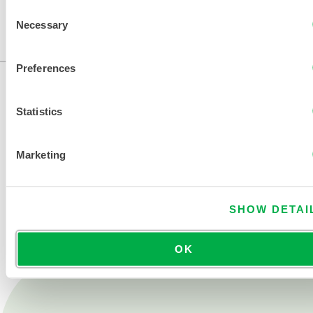
Consent
AMERIQUE DU SUD.
Necessary
Selection
...
Preferences
Statistics
Marketing
NOUS CONTACTER
SHOW DETAI
OK