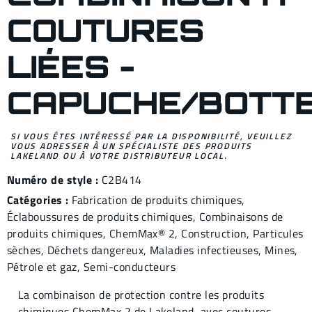
COUTURES
LIÉES -
CAPUCHE/BOTT
SI VOUS ÊTES INTÉRESSÉ PAR LA DISPONIBILITÉ, VEUILLEZ
VOUS ADRESSER À UN SPÉCIALISTE DES PRODUITS
LAKELAND OU À VOTRE DISTRIBUTEUR LOCAL.
Numéro de style :
C2B414
Catégories :
Fabrication de produits chimiques
,
Éclaboussures de produits
chimiques,
Combinaisons de
produits chimiques
,
ChemMax® 2,
Construction
,
Particules
sèches
,
Déchets dangereux
,
Maladies infectieuses
,
Mines
,
Pétrole et gaz
,
Semi-conducteurs
La combinaison de protection contre les produits
chimiques ChemMax 2 de Lakeland, avec coutures