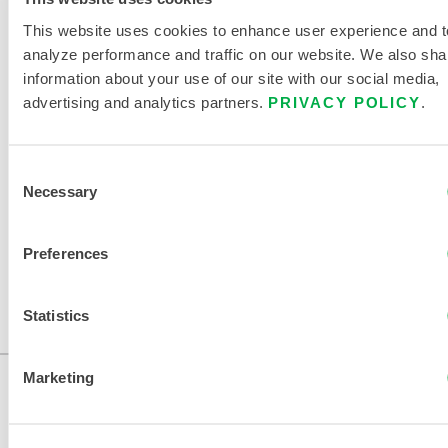
This website uses cookies to enhance user experience and t
TABLEAU DES TAILLES DES
analyze performance and traffic on our website. We also sha
VÊTEMENTS JETABLES ET
information about your use of our site with our social media,
CHIMIQUES
advertising and analytics partners.
PRIVACY POLICY
.
DOCUMENTS CONNEXES
Consent
Necessary
Selection
Preferences
Disponible dans ces régions de vente : CANADA, ÉTATS-
UNIS, MEXIQUE.
Statistics
...
Marketing