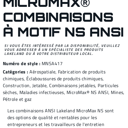
MICROMAX®
COMBINAISONS
À MOTIF NS ANSI
SI VOUS ÊTES INTÉRESSÉ PAR LA DISPONIBILITÉ, VEUILLEZ
VOUS ADRESSER À UN SPÉCIALISTE DES PRODUITS
LAKELAND OU À VOTRE DISTRIBUTEUR LOCAL.
Numéro de style :
MNSA417
Catégories :
Aérospatiale
,
Fabrication de produits
chimiques
,
Éclaboussures de produits chimiques
,
Construction
,
Jetable
,
Combinaisons jet
ables,
Particules
sèches
,
Maladies infectieuses
,
MicroMax® NS ANSI
,
Mines
,
Pétrole et gaz
Les combinaisons ANSI Lakeland MicroMax NS sont
des options de qualité et rentables pour les
entrepreneurs et les travailleurs de l'entretien