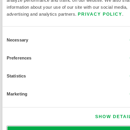
information about your use of our site with our social media,
advertising and analytics partners.
PRIVACY POLICY
.
Consent
Necessary
Selection
CHEMMAX® 2 COMBINAISON À COUTURES
LIÉES - CAPUCHE, POIGNETS ET CHEVILLES
Preferences
ÉLASTIQUES
C2B428
Statistics
Ce produit n'est pas vendu dans votre région. Vous pouvez
modifier votre région en haut de la page.
Marketing
SHOW DETAI