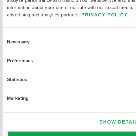
information about your use of our site with our social media,
advertising and analytics partners.
PRIVACY POLICY
.
Consent
Necessary
Selection
CHEMMAX® 2 COMBINAISON À COUTURES
LIÉES - CAPUCHE, POIGNETS ET CHEVILLES
Preferences
ÉLASTIQUES
C2B428
Statistics
Ce produit n'est pas vendu dans votre région. Vous pouvez
modifier votre région en haut de la page.
Marketing
SHOW DETAI