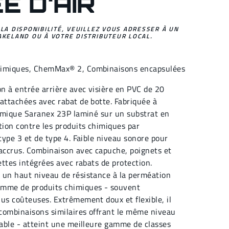
E D'AIR
 LA DISPONIBILITÉ, VEUILLEZ VOUS ADRESSER À UN
AKELAND OU À VOTRE DISTRIBUTEUR LOCAL.
himiques
,
ChemMax® 2,
Combinaisons encapsulées
n à entrée arrière avec visière en PVC de 20
attachées avec rabat de botte. Fabriquée à
chimique Saranex 23P laminé sur un substrat en
tion contre les produits chimiques par
 type 3 et de type 4. Faible niveau sonore pour
 accrus. Combinaison avec capuche, poignets et
settes intégrées avec rabats de protection.
 un haut niveau de résistance à la perméation
amme de produits chimiques - souvent
us coûteuses. Extrêmement doux et flexible, il
 combinaisons similaires offrant le même niveau
rable - atteint une meilleure gamme de classes