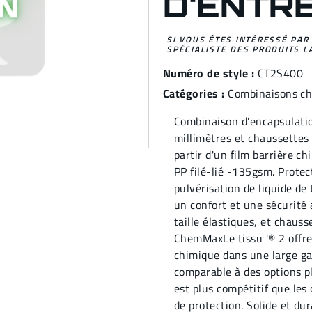
D'ENTRÉ
SI VOUS ÊTES INTÉRESSÉ PAR
SPÉCIALISTE DES PRODUITS L
Numéro de style :
CT2S400
Catégories :
Combinaisons c
Combinaison d'encapsulatio
millimètres et chaussettes 
partir d'un film barrière 
PP filé-lié -135gsm. Protec
pulvérisation de liquide de
un confort et une sécurité
taille élastiques, et chaus
ChemMaxLe tissu '® 2 offre
chimique dans une large g
comparable à des options pl
est plus compétitif que les
de protection. Solide et du