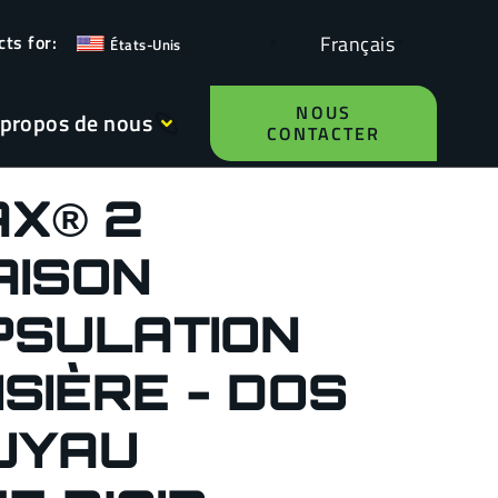
Français
États-Unis
NOUS
 propos de nous
CONTACTER
X® 2
AISON
PSULATION
SIÈRE - DOS
UYAU