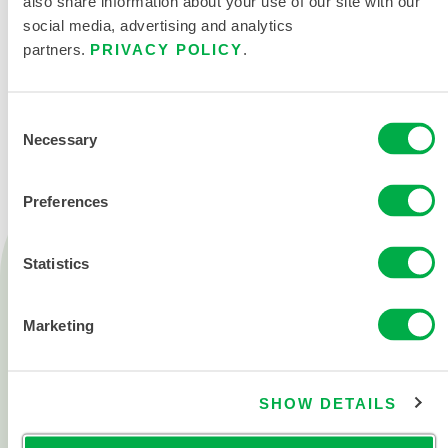
also share information about your use of our site with our
social media, advertising and analytics
partners.
PRIVACY POLICY
.
CONTÁCTENOS
Consent
Necessary
Selection
Preferences
Productos
Statistics
Fuego
Química
Marketing
Sala blanca
Todos los productos
SHOW DETAILS