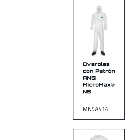
Overoles
con Patrón
ANSI
MicroMax®
NS
MNSA414