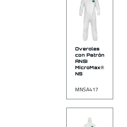
Overoles
con Patrón
ANSI
MicroMax®
NS
MNSA417