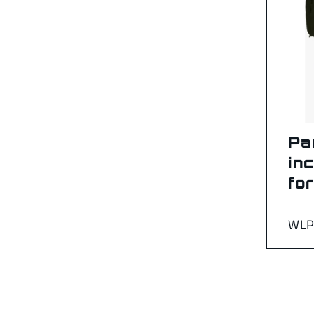
Pa
in
fo
WLP