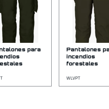
ntalones para
Pantalones p
cendios
incendios
restales
forestales
T
WLVPT