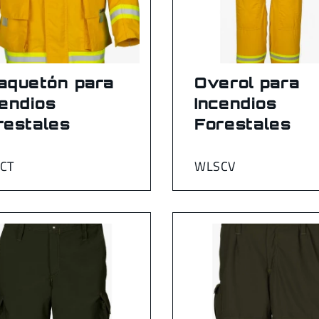
aquetón para
Overol para
cendios
Incendios
restales
Forestales
CT
WLSCV