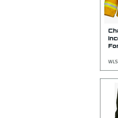
Ch
In
Fo
WLS