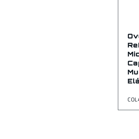
Ov
Re
Mi
Ca
Mu
El
COL