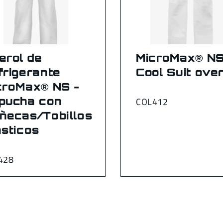
erol de
MicroMax® N
frigerante
Cool Suit over
croMax® NS -
pucha con
COL412
ñecas/Tobillos
ásticos
428