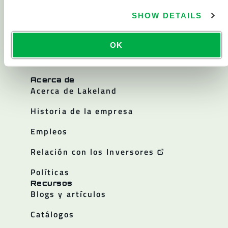
Química
SHOW DETAILS
Sala blanca
OK
Todos los productos
Acerca de
Acerca de Lakeland
Historia de la empresa
Empleos
Relación con los Inversores
Políticas
Recursos
Blogs y artículos
Catálogos