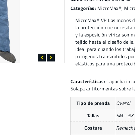
Categorías:
MicroMax®
,
Micr
MicroMax® VP Los monos de
la protección que necesita
y la exposición vírica son 
tejido hasta el diseño de l
ideal para cuando los trab
patógenos transmitidos por
elásticos para una protecci
Características:
Capucha inco
Solapa antitormentas sobre l
Tipo de prenda
Overol
Tallas
SM - 5X
Costura
Remach