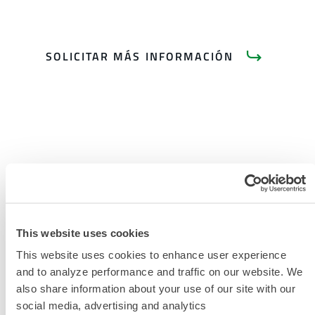
SOLICITAR MÁS INFORMACIÓN
DOCUMENTACIÓN DEL
PRODUCTO
This website uses cookies
This website uses cookies to enhance user experience
TABLA DE TALLAS DE ROPA
and to analyze performance and traffic on our website. We
QUÍMICA Y DESECHABLE
also share information about your use of our site with our
DOCUMENTOS RELACIONADOS
social media, advertising and analytics