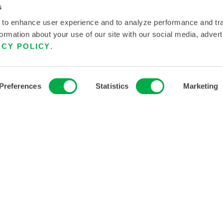
s
Productos
Acerca de
 to enhance user experience and to analyze performance and tra
Fuego
Acerca de Lakela
ormation about your use of our site with our social media, advert
Química
Historia de la
ACY POLICY
.
empresa
Sala blanca
Empleos
Todos los productos
Preferences
Statistics
Marketing
Relación con los
Inversores
Políticas
ERVADOS.