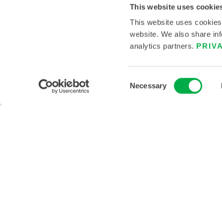
This website uses cookie
CONTÁCTENOS
This website uses cookies
website. We also share inf
analytics partners.
PRIV
Consent
Necessary
Selection
© 2026 LAKELAND INC. TODOS LOS DERECHOS RES